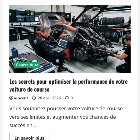
Les
tendances
technologiques
qui
transforment
le
sport
automobile
en
2026
Course Auto
Les secrets pour optimiser la performance de votre
voiture de course
vincent
28 April 2026
0
Vous souhaitez pousser votre voiture de course
vers ses limites et augmenter vos chances de
succès en...
Read
En savoir plus