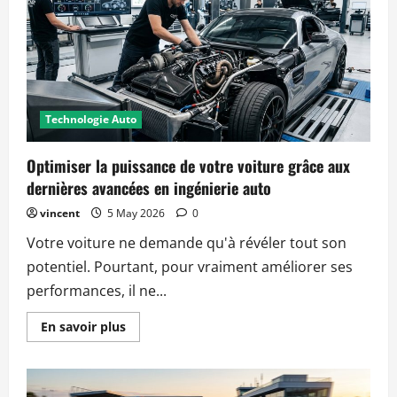
Technologie Auto
Optimiser la puissance de votre voiture grâce aux
dernières avancées en ingénierie auto
vincent
5 May 2026
0
Votre voiture ne demande qu'à révéler tout son
potentiel. Pourtant, pour vraiment améliorer ses
performances, il ne...
Read
En savoir plus
more
about
Optimiser
la
puissance