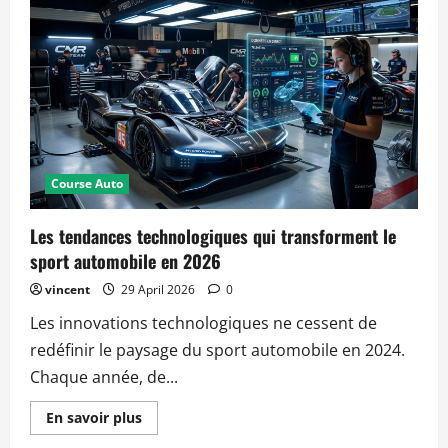
technologiques
qui
révolutionnent
la
performance
des
voitures
de
course
Course Auto
Les tendances technologiques qui transforment le
sport automobile en 2026
vincent
29 April 2026
0
Les innovations technologiques ne cessent de
redéfinir le paysage du sport automobile en 2024.
Chaque année, de...
Read
En savoir plus
more
about