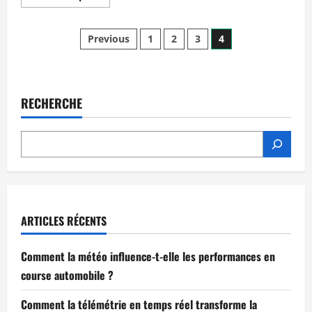
more
about
Les
Posts
secrets
Previous
1
2
3
4
pour
optimiser
pagination
la
performance
de
votre
RECHERCHE
voiture
de
course
ARTICLES RÉCENTS
Comment la météo influence-t-elle les performances en
course automobile ?
Comment la télémétrie en temps réel transforme la