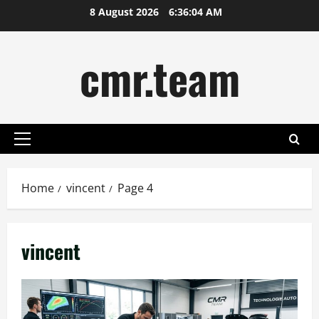
Skip
8 August 2026
6:36:04 AM
to
content
cmr.team
Primary
Menu
Home
vincent
Page 4
vincent