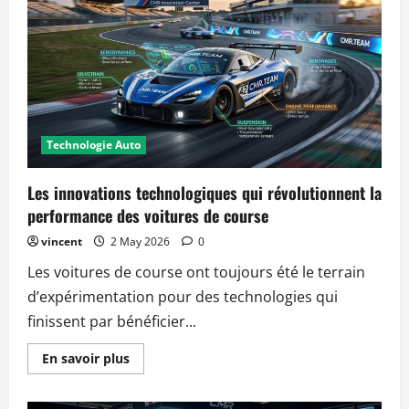
de
votre
voiture
grâce
aux
dernières
avancées
en
ingénierie
auto
Technologie Auto
Les innovations technologiques qui révolutionnent la
performance des voitures de course
vincent
2 May 2026
0
Les voitures de course ont toujours été le terrain
d’expérimentation pour des technologies qui
finissent par bénéficier...
Read
En savoir plus
more
about
Les
innovations