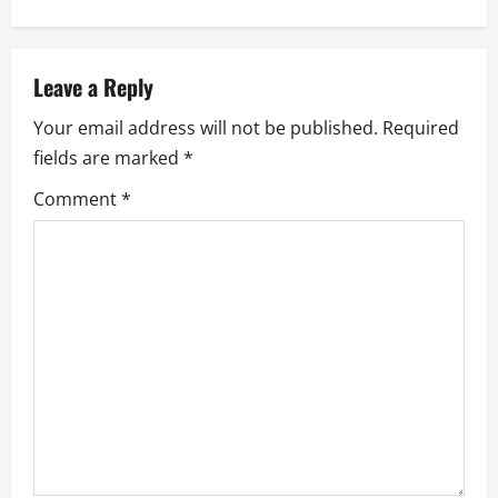
a
v
Leave a Reply
i
Your email address will not be published.
Required
g
fields are marked
*
a
Comment
*
t
i
o
n