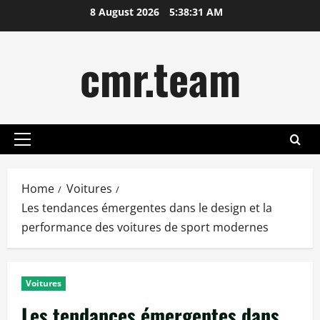
Skip
8 August 2026
5:38:32 AM
to
content
cmr.team
Primary
Menu
Home
Voitures
Les tendances émergentes dans le design et la
performance des voitures de sport modernes
Voitures
Les tendances émergentes dans