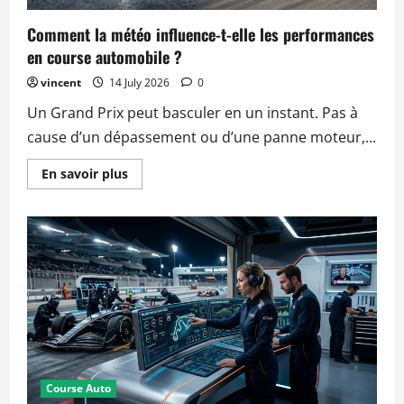
Comment la météo influence-t-elle les performances
en course automobile ?
vincent
14 July 2026
0
Un Grand Prix peut basculer en un instant. Pas à
cause d’un dépassement ou d’une panne moteur,...
Read
En savoir plus
more
about
Comment
la
météo
influence-
t-
elle
les
performances
en
course
automobile
?
Course Auto