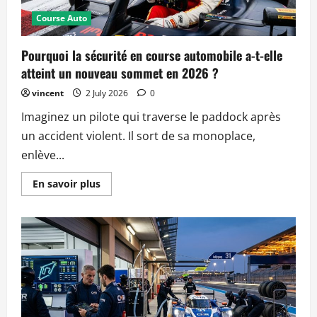
Course Auto
Pourquoi la sécurité en course automobile a-t-elle
atteint un nouveau sommet en 2026 ?
vincent
2 July 2026
0
Imaginez un pilote qui traverse le paddock après
un accident violent. Il sort de sa monoplace,
enlève...
Read
En savoir plus
more
about
Pourquoi
la
sécurité
en
course
automobile
a-
t-
elle
atteint
un