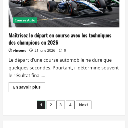
en
2026
?
Course Auto
Maîtrisez le départ en course avec les techniques
des champions en 2026
vincent
21 June 2026
0
Le départ d’une course automobile ne dure que
quelques secondes. Pourtant, il détermine souvent
le résultat final....
Read
En savoir plus
more
about
Maîtrisez
Posts
le
1
2
3
4
Next
départ
en
pagination
course
avec
les
techniques