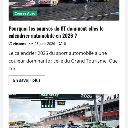
Course Auto
Pourquoi les courses de GT dominent-elles le
calendrier automobile en 2026 ?
vincent
23 June 2026
0
Le calendrier 2026 du sport automobile a une
couleur dominante : celle du Grand Tourisme. Que
l'on...
Read
En savoir plus
more
about
Pourquoi
les
courses
de
GT
dominent-
elles
le
calendrier
automobile