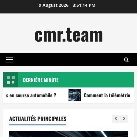
Skip
9 August 2026
3:51:16 PM
to
content
cmr.team
Primary
Menu
DERNIÈRE MINUTE
se automobile ?
Comment la télémétrie en temps réel t
ACTUALITÉS PRINCIPALES