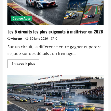
Course Auto
Les 5 circuits les plus exigeants à maîtriser en 2026
vincent
30 June 2026
0
Sur un circuit, la différence entre gagner et perdre
se joue sur des détails : un freinage...
Read
En savoir plus
more
about
Les
5
circuits
les
plus
exigeants
à
maîtriser
en
2026