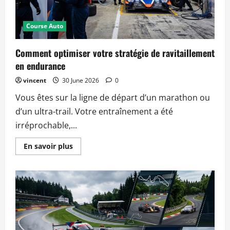
nouveau
sommet
en
2026
Course Auto
?
Comment optimiser votre stratégie de ravitaillement
en endurance
vincent
30 June 2026
0
Vous êtes sur la ligne de départ d’un marathon ou
d’un ultra-trail. Votre entraînement a été
irréprochable,...
Read
En savoir plus
more
about
Comment
optimiser
votre
stratégie
de
ravitaillement
en
endurance