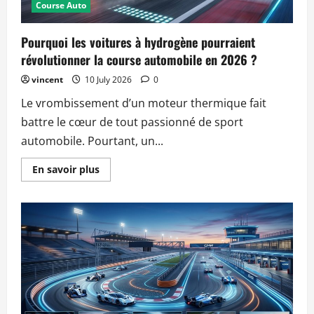
Course Auto
Pourquoi les voitures à hydrogène pourraient
révolutionner la course automobile en 2026 ?
vincent
10 July 2026
0
Le vrombissement d’un moteur thermique fait
battre le cœur de tout passionné de sport
automobile. Pourtant, un...
Read
En savoir plus
more
about
Pourquoi
les
voitures
à
hydrogène
pourraient
révolutionner
la
course
automobile
en
2026