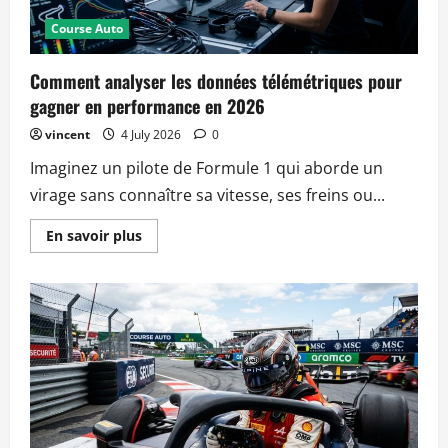
en
2026
Course Auto
Comment analyser les données télémétriques pour
gagner en performance en 2026
vincent
4 July 2026
0
Imaginez un pilote de Formule 1 qui aborde un
virage sans connaître sa vitesse, ses freins ou...
Read
En savoir plus
more
about
Comment
analyser
les
données
télémétriques
pour
gagner
en
performance
en
2026