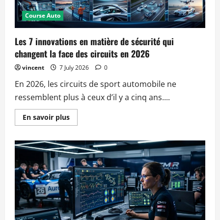
?
Course Auto
Les 7 innovations en matière de sécurité qui
changent la face des circuits en 2026
vincent
7 July 2026
0
En 2026, les circuits de sport automobile ne
ressemblent plus à ceux d’il y a cinq ans....
Read
En savoir plus
more
about
Les
7
innovations
en
matière
de
sécurité
qui
changent
la
face
des
circuits