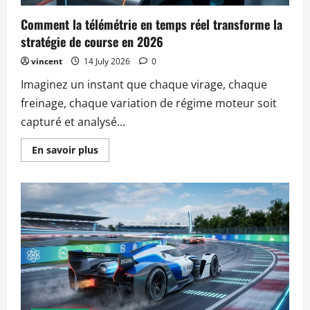
Comment la télémétrie en temps réel transforme la
stratégie de course en 2026
vincent
14 July 2026
0
Imaginez un instant que chaque virage, chaque
freinage, chaque variation de régime moteur soit
capturé et analysé...
Read
En savoir plus
more
about
Comment
la
télémétrie
en
temps
réel
transforme
la
stratégie
de
course
en
2026