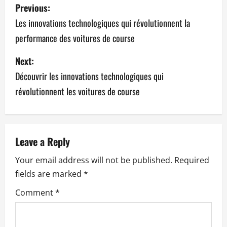
P
Previous:
o
Les innovations technologiques qui révolutionnent la
performance des voitures de course
s
Next:
t
Découvrir les innovations technologiques qui
n
révolutionnent les voitures de course
a
v
Leave a Reply
i
Your email address will not be published.
Required
g
fields are marked
*
a
Comment
*
t