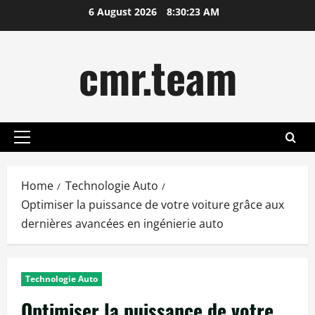
Skip
6 August 2026
8:30:24 AM
to
content
cmr.team
Primary
Menu
Home
Technologie Auto
Optimiser la puissance de votre voiture grâce aux
dernières avancées en ingénierie auto
Technologie Auto
Optimiser la puissance de votre