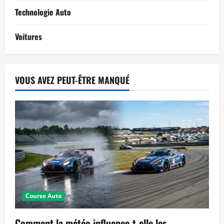
Technologie Auto
Voitures
VOUS AVEZ PEUT-ÊTRE MANQUÉ
Course Auto
Comment la météo influence-t-elle les