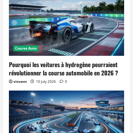
Course Auto
Pourquoi les voitures à hydrogène pourraient
révolutionner la course automobile en 2026 ?
vincent
10 July 2026
0