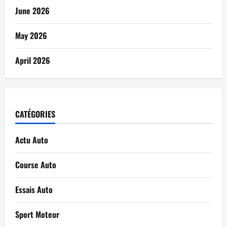
June 2026
May 2026
April 2026
CATÉGORIES
Actu Auto
Course Auto
Essais Auto
Sport Moteur