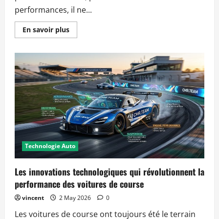
performances, il ne...
Read
En savoir plus
more
about
Optimiser
la
puissance
de
votre
voiture
grâce
aux
dernières
avancées
en
ingénierie
auto
Technologie Auto
Les innovations technologiques qui révolutionnent la
performance des voitures de course
vincent
2 May 2026
0
Les voitures de course ont toujours été le terrain