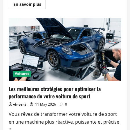
Read
En savoir plus
more
about
Les
innovations
technologiques
qui
révolutionnent
la
performance
en
sport
moteur
Voitures
Les meilleures stratégies pour optimiser la
performance de votre voiture de sport
vincent
11 May 2026
0
Vous rêvez de transformer votre voiture de sport
en une machine plus réactive, puissante et précise
?...