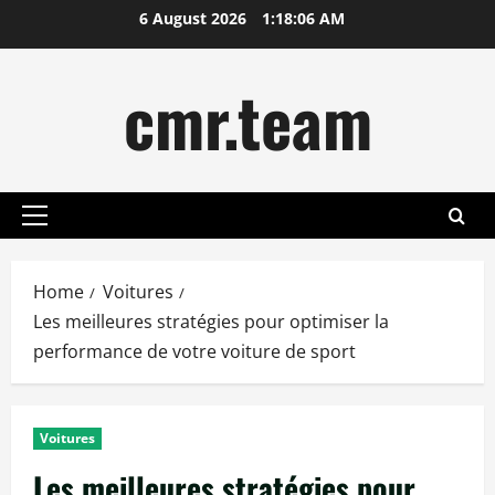
Skip
6 August 2026
1:18:07 AM
to
content
cmr.team
Primary
Menu
Home
Voitures
Les meilleures stratégies pour optimiser la
performance de votre voiture de sport
Voitures
Les meilleures stratégies pour