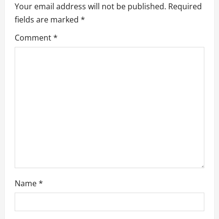
Your email address will not be published.
Required
g
fields are marked
*
a
Comment
*
t
i
o
n
Name
*