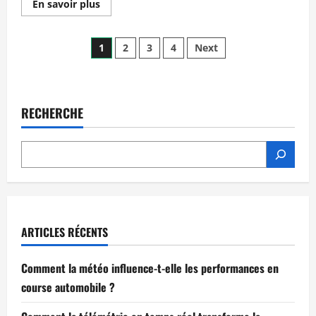
Read
En savoir plus
more
about
Maîtrisez
Posts
le
1
2
3
4
Next
départ
en
pagination
course
avec
les
techniques
RECHERCHE
des
champions
en
2026
ARTICLES RÉCENTS
Comment la météo influence-t-elle les performances en
course automobile ?