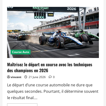
about
Pourquoi
les
courses
de
GT
dominent-
elles
le
calendrier
automobile
en
2026
?
Course Auto
Maîtrisez le départ en course avec les techniques
des champions en 2026
vincent
21 June 2026
0
Le départ d’une course automobile ne dure que
quelques secondes. Pourtant, il détermine souvent
le résultat final....