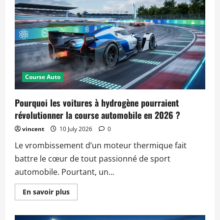
en
temps
réel
transforme
la
stratégie
de
course
en
2026
Course Auto
Pourquoi les voitures à hydrogène pourraient
révolutionner la course automobile en 2026 ?
vincent
10 July 2026
0
Le vrombissement d’un moteur thermique fait
battre le cœur de tout passionné de sport
automobile. Pourtant, un...
Read
En savoir plus
more
about
Pourquoi
les