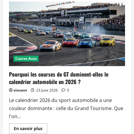
5
circuits
les
plus
exigeants
à
maîtriser
en
2026
Course Auto
Pourquoi les courses de GT dominent-elles le
calendrier automobile en 2026 ?
vincent
23 June 2026
0
Le calendrier 2026 du sport automobile a une
couleur dominante : celle du Grand Tourisme. Que
l'on...
Read
En savoir plus
more