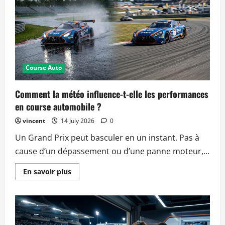
Course Auto
Comment la météo influence-t-elle les performances
en course automobile ?
vincent
14 July 2026
0
Un Grand Prix peut basculer en un instant. Pas à
cause d’un dépassement ou d’une panne moteur,...
Read
En savoir plus
more
about
Comment
la
météo
influence-
t-