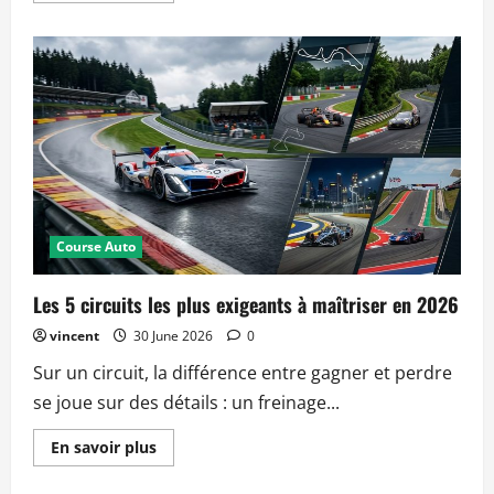
about
Comment
optimiser
votre
stratégie
de
ravitaillement
en
endurance
Course Auto
Les 5 circuits les plus exigeants à maîtriser en 2026
vincent
30 June 2026
0
Sur un circuit, la différence entre gagner et perdre
se joue sur des détails : un freinage...
Read
En savoir plus
more
about
Les