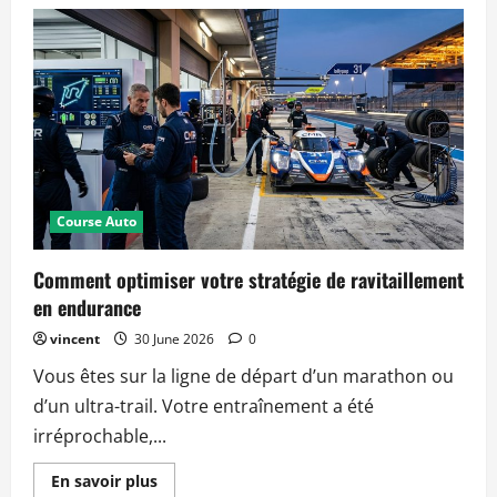
Pourquoi
la
sécurité
en
course
automobile
a-
t-
elle
atteint
un
nouveau
sommet
en
2026
Course Auto
?
Comment optimiser votre stratégie de ravitaillement
en endurance
vincent
30 June 2026
0
Vous êtes sur la ligne de départ d’un marathon ou
d’un ultra-trail. Votre entraînement a été
irréprochable,...
Read
En savoir plus
more