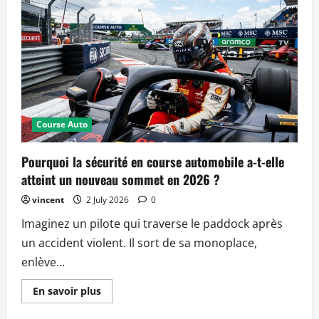
les
données
télémétriques
pour
gagner
en
performance
en
2026
Course Auto
Pourquoi la sécurité en course automobile a-t-elle
atteint un nouveau sommet en 2026 ?
vincent
2 July 2026
0
Imaginez un pilote qui traverse le paddock après
un accident violent. Il sort de sa monoplace,
enlève...
Read
En savoir plus
more
about