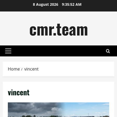
Skip
8 August 2026
9:35:53 AM
to
content
cmr.team
Primary
Menu
Home
vincent
vincent