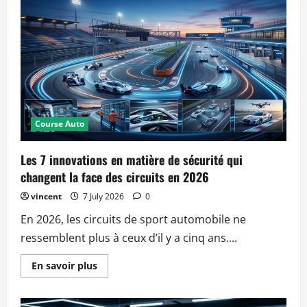
voitures
à
hydrogène
pourraient
révolutionner
la
course
automobile
en
2026
?
Course Auto
Les 7 innovations en matière de sécurité qui
changent la face des circuits en 2026
vincent
7 July 2026
0
En 2026, les circuits de sport automobile ne
ressemblent plus à ceux d’il y a cinq ans....
Read
En savoir plus
more
about
Les
7