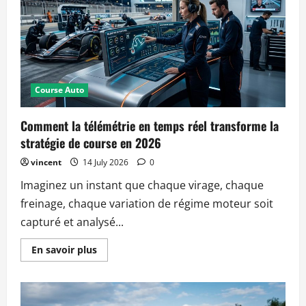
elle
les
performances
en
course
automobile
?
Course Auto
Comment la télémétrie en temps réel transforme la
stratégie de course en 2026
vincent
14 July 2026
0
Imaginez un instant que chaque virage, chaque
freinage, chaque variation de régime moteur soit
capturé et analysé...
Read
En savoir plus
more
about
Comment
la
télémétrie