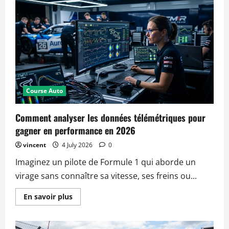
innovations
en
matière
de
sécurité
qui
changent
la
face
des
circuits
en
2026
Course Auto
Comment analyser les données télémétriques pour
gagner en performance en 2026
vincent
4 July 2026
0
Imaginez un pilote de Formule 1 qui aborde un
virage sans connaître sa vitesse, ses freins ou...
Read
En savoir plus
more
about
Comment
analyser