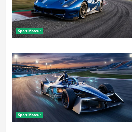
Sport Moteur
Sport Moteur