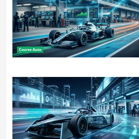
Course Auto