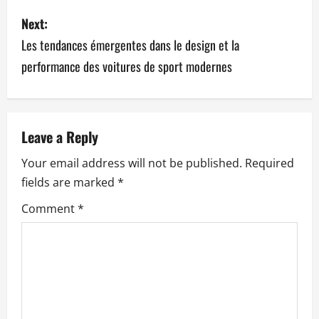
s
Next:
t
Les tendances émergentes dans le design et la
n
performance des voitures de sport modernes
a
v
Leave a Reply
i
Your email address will not be published.
Required
g
fields are marked
*
a
Comment
*
t
i
o