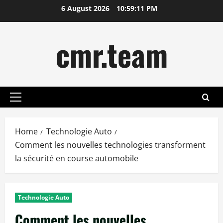
Skip
6 August 2026
10:59:12 PM
to
content
cmr.team
Primary
Menu
Home
Technologie Auto
Comment les nouvelles technologies transforment
la sécurité en course automobile
Technologie Auto
Comment les nouvelles