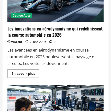
en
2026
Course Auto
Les innovations en aérodynamisme qui redéfinissent
la course automobile en 2026
vincent
7 June 2026
0
Les avancées en aérodynamisme en course
automobile en 2026 bouleversent le paysage des
circuits. Les voitures deviennent...
Read
En savoir plus
more
about
Les
innovations
en
aérodynamisme
qui
redéfinissent
la
course