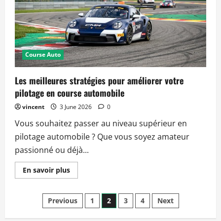
sport
moteur
grâce
aux
réglages
avancés
Course Auto
Les meilleures stratégies pour améliorer votre
pilotage en course automobile
vincent
3 June 2026
0
Vous souhaitez passer au niveau supérieur en
pilotage automobile ? Que vous soyez amateur
passionné ou déjà...
Read
En savoir plus
more
about
Les
Posts
meilleures
Previous
1
2
3
4
Next
stratégies
pour
améliorer