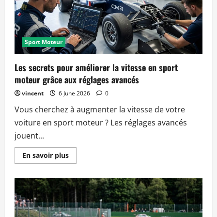
automobile
en
2026
Sport Moteur
Les secrets pour améliorer la vitesse en sport
moteur grâce aux réglages avancés
vincent
6 June 2026
0
Vous cherchez à augmenter la vitesse de votre
voiture en sport moteur ? Les réglages avancés
jouent...
Read
En savoir plus
more
about
Les
secrets
pour
améliorer
la
vitesse
en