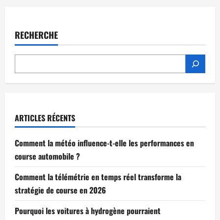
pagination
votre
pilotage
en
course
automobile
RECHERCHE
ARTICLES RÉCENTS
Comment la météo influence-t-elle les performances en
course automobile ?
Comment la télémétrie en temps réel transforme la
stratégie de course en 2026
Pourquoi les voitures à hydrogène pourraient