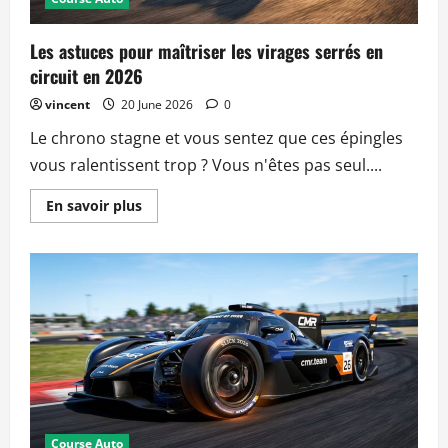
Les astuces pour maîtriser les virages serrés en
circuit en 2026
vincent
20 June 2026
0
Le chrono stagne et vous sentez que ces épingles
vous ralentissent trop ? Vous n'êtes pas seul....
Read
En savoir plus
more
about
Les
astuces
pour
maîtriser
les
virages
serrés
en
circuit
en
2026
Course Auto