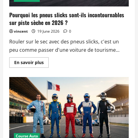
Pourquoi les pneus slicks sont-ils incontournables
sur piste sèche en 2026 ?
vincent
19 June 2026
0
Rouler sur le sec avec des pneus slicks, c'est un
peu comme passer d'une voiture de tourisme...
Read
En savoir plus
more
about
Pourquoi
les
pneus
slicks
sont-
ils
incontournables
sur
piste
sèche
en
2026
?
Course Auto