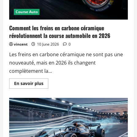
Course Auto
Comment les freins en carbone céramique
révolutionnent la course automobile en 2026
vincent
10 June 2026
0
Les freins en carbone céramique ne sont pas une
nouveauté, mais en 2026 ils changent
complètement la...
Read
En savoir plus
more
about
Comment
les
freins
en
carbone
céramique
révolutionnent
la
course
automobile