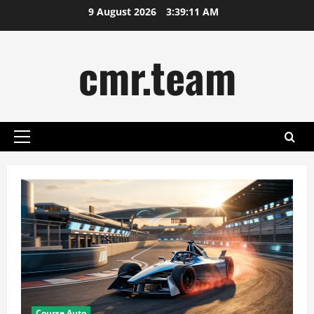
Skip
9 August 2026
3:39:12 AM
to
content
cmr.team
Primary
Menu
Course Auto