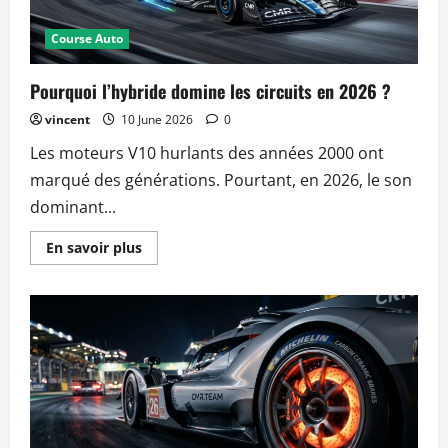
Course Auto
Pourquoi l’hybride domine les circuits en 2026 ?
vincent
10 June 2026
0
Les moteurs V10 hurlants des années 2000 ont
marqué des générations. Pourtant, en 2026, le son
dominant...
Read
En savoir plus
more
about
Pourquoi
l’hybride
domine
les
circuits
en
2026
?