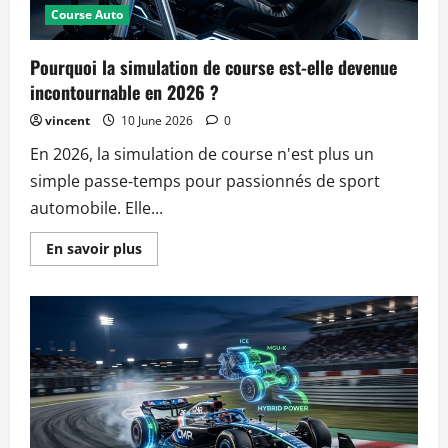
Course Auto
Pourquoi la simulation de course est-elle devenue
incontournable en 2026 ?
vincent
10 June 2026
0
En 2026, la simulation de course n'est plus un
simple passe‑temps pour passionnés de sport
automobile. Elle...
Read
En savoir plus
more
about
Pourquoi
la
simulation
de
course
est-
elle
devenue
incontournable
en
2026
?