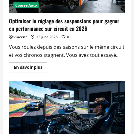
en
France
Course Auto
Optimiser le réglage des suspensions pour gagner
en performance sur circuit en 2026
vincent
13 June 2026
0
Vous roulez depuis des saisons sur le même circuit
et vos chronos stagnent. Vous avez tout essayé...
Read
En savoir plus
more
about
Optimiser
le
réglage
des
suspensions
pour
gagner
en
performance
sur
circuit
en
2026