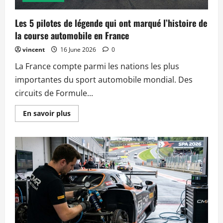
Les 5 pilotes de légende qui ont marqué l’histoire de
la course automobile en France
vincent
16 June 2026
0
La France compte parmi les nations les plus
importantes du sport automobile mondial. Des
circuits de Formule...
Read
En savoir plus
more
about
Les
5
pilotes
de
légende
qui
ont
marqué
l’histoire
de
la
course
automobile