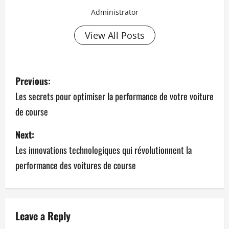
Administrator
View All Posts
P
Previous:
o
Les secrets pour optimiser la performance de votre voiture
de course
s
Next:
t
Les innovations technologiques qui révolutionnent la
n
performance des voitures de course
a
v
Leave a Reply
i