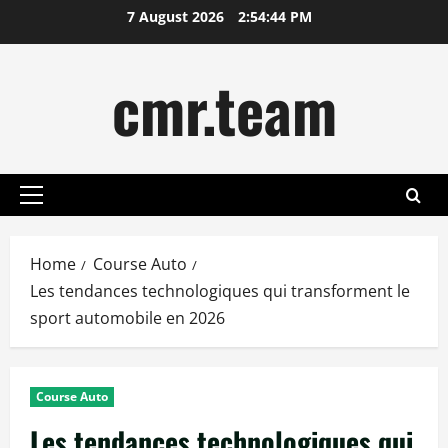
Skip
7 August 2026
2:54:46 PM
to
content
cmr.team
Primary
Menu
Home
Course Auto
Les tendances technologiques qui transforment le
sport automobile en 2026
Course Auto
Les tendances technologiques qui