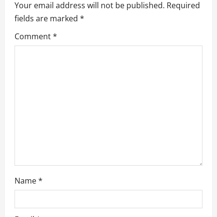
Your email address will not be published.
Required
g
fields are marked
*
a
Comment
*
t
i
o
n
Name
*