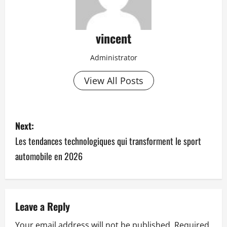
vincent
Administrator
View All Posts
P
Next:
o
Les tendances technologiques qui transforment le sport
automobile en 2026
s
t
n
Leave a Reply
a
Your email address will not be published.
Required