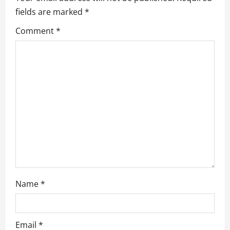
fields are marked
*
v
Comment
*
i
g
a
t
i
o
n
Name
*
Email
*