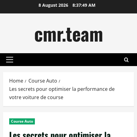
Skip
8 August 2026
8:37:50 AM
to
content
cmr.team
Primary
Menu
Home
Course Auto
Les secrets pour optimiser la performance de
votre voiture de course
Course Auto
Les secrets pour optimiser la