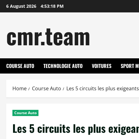
Skip
6 August 2026
4:53:19 PM
to
content
cmr.team
COURSE AUTO
TECHNOLOGIE AUTO
VOITURES
SPORT M
Home
Course Auto
Les 5 circuits les plus exigeant
Course Auto
Les 5 circuits les plus exige