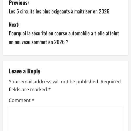
Previous:
o
Les 5 circuits les plus exigeants à maîtriser en 2026
s
Next:
Pourquoi la sécurité en course automobile a-t-elle atteint
t
un nouveau sommet en 2026 ?
n
a
v
Leave a Reply
Your email address will not be published.
Required
i
fields are marked
*
g
Comment
*
a
t