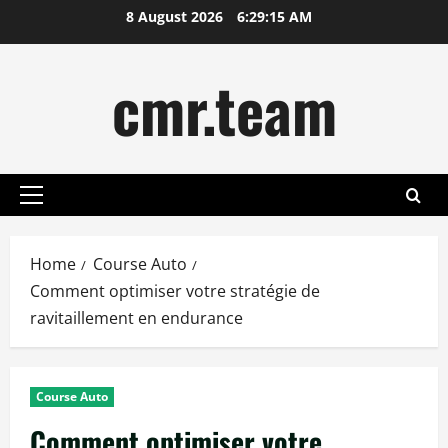
Skip
8 August 2026
6:29:16 AM
to
content
cmr.team
Primary
Menu
Home
Course Auto
Comment optimiser votre stratégie de
ravitaillement en endurance
Course Auto
Comment optimiser votre